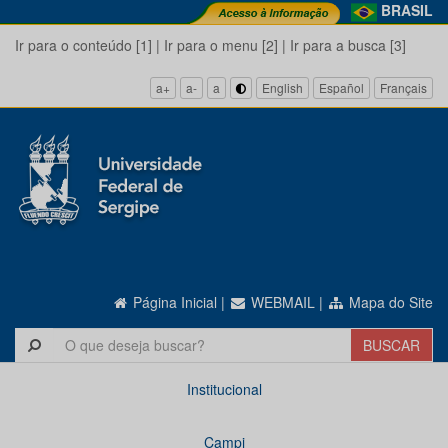
BRASIL
Ir para o conteúdo [1]
|
Ir para o menu [2]
|
Ir para a busca [3]
a+
a-
a
English
Español
Français
Página Inicial
|
WEBMAIL
|
Mapa do Site
Institucional
Campi