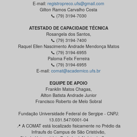
E-mail:
registropreco.ufs@gmail.com
Gilton Ramos Carvalho Costa
📞 (79) 3194-7030
ATESTADO DE CAPACIDADE TÉCNICA
Rosangela dos Santos,
📞 (79) 3194-7400
Raquel Ellen Nascimento Andrade Mendonça Matos
📞 (79) 3194-6955
Paloma Felix Ferreira
📞 (79) 3194-6955
E-mail:
comat@academico.ufs.br
EQUIPE DE APOIO
Franklin Matos Chagas,
Ailton Batista Andrade Junior
Francisco Roberto de Melo Sobral
Fundação Universidade Federal de Sergipe - CNPJ:
13.031.547/0001-04
📍 A COMAT está localizado fisicamente no Prédio da
Infraufs do Campus de São Cristóvão,