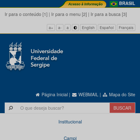
BRASIL
Ir para o conteúdo [1]
|
Ir para o menu [2]
|
Ir para a busca [3]
a+
a-
a
English
Español
Français
Página Inicial
|
WEBMAIL
|
Mapa do Site
Institucional
Campi