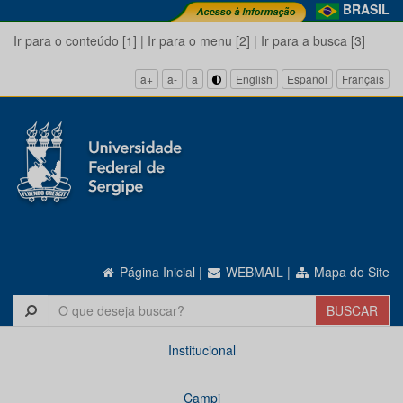
BRASIL
Ir para o conteúdo [1]
|
Ir para o menu [2]
|
Ir para a busca [3]
a+
a-
a
English
Español
Français
Página Inicial
|
WEBMAIL
|
Mapa do Site
Institucional
Campi