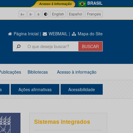
BRASIL
a+
a-
a
English
Español
Français
Página Inicial
|
WEBMAIL
|
Mapa do Site
Publicações
Bibliotecas
Acesso à informação
a
Ações afirmativas
Acessibilidade
Sistemas integrados