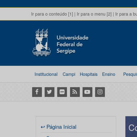
Ir para o conteúdo [1]
|
Ir para o menu [2]
|
Ir para a b
Institucional
Campi
Hospitais
Ensino
Pesqui
Facebook
Twitter
Flickr
RSS
Youtube
Instagram
Co
↩ Página Inicial