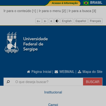
BRASIL
Ir para o conteúdo [1]
|
Ir para o menu [2]
|
Ir para a busca [3]
a+
a-
a
English
Español
Français
Página Inicial
|
WEBMAIL
|
Mapa do Site
Institucional
Campi