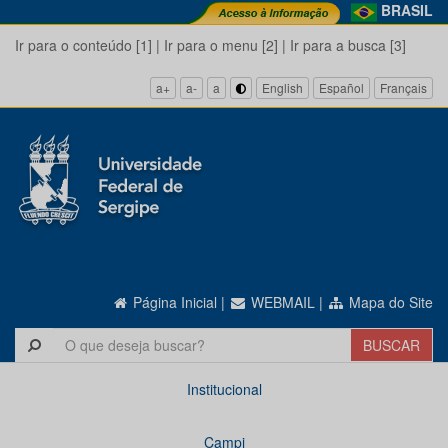
BRASIL
Ir para o conteúdo [1]
|
Ir para o menu [2]
|
Ir para a busca [3]
a+
a-
a
English
Español
Français
Página Inicial
|
WEBMAIL
|
Mapa do Site
Institucional
Campi