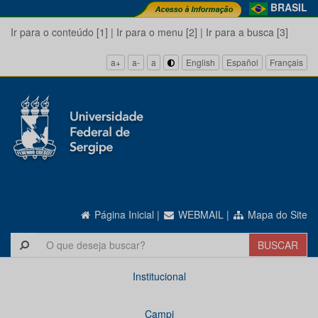
BRASIL
Ir para o conteúdo [1]
|
Ir para o menu [2]
|
Ir para a busca [3]
a+
a-
a
English
Español
Français
Página Inicial
|
WEBMAIL
|
Mapa do Site
Institucional
Campi