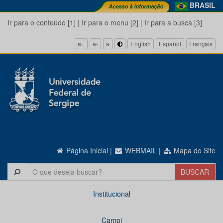
BRASIL
Ir para o conteúdo [1]
|
Ir para o menu [2]
|
Ir para a busca [3]
a+
a-
a
English
Español
Français
Página Inicial
|
WEBMAIL
|
Mapa do Site
Institucional
Campi